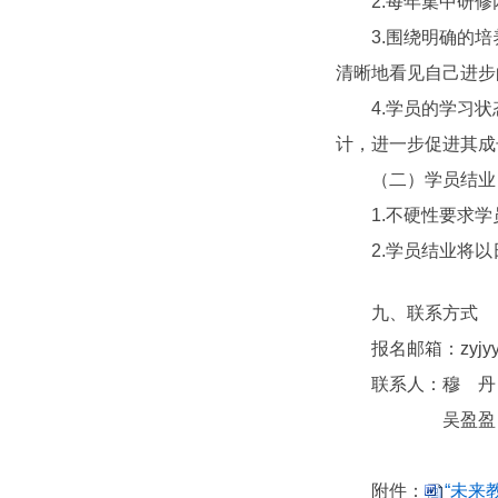
2.每年集中研修两
3.围绕明确的培养
清晰地看见自己进步
4.学员的学习状
计，进一步促进其成
（二）学员结业
1.不硬性要求学
2.学员结业将以
九、联系方式
报名邮箱：zyjyyjy
联系人：穆 丹（电话
吴盈盈（电话：1
附件：
“未来