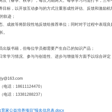
次（春季、秋季），每次为期两天。每季学习均需打卡，三年
目标，以开放互动参与的方式注重形成性评估、反馈和激励机
的轨迹；
态、成效等将阶段性地反馈给推荐单位；同时对于过程中表现良
长。
员出版书籍，但每位学员都需要产生自己的知识产品；
日常学习情况、参与与创造性、进步与增值等方面予以综合评定
@163.com
：18611124470）
3381288237）
教育家公益培养项目”报名信息表.docx